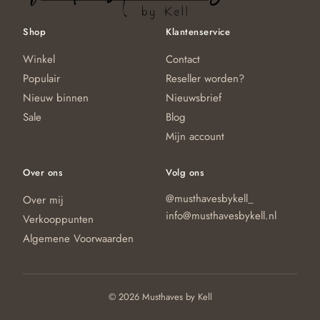
d
de
pr
productpagina
Shop
Klantenservice
Winkel
Contact
Populair
Reseller worden?
Nieuw binnen
Nieuwsbrief
Sale
Blog
Mijn account
Over ons
Volg ons
@musthavesbykell_
Over mij
info@musthavesbykell.nl
Verkooppunten
Algemene Voorwaarden
© 2026 Musthaves by Kell