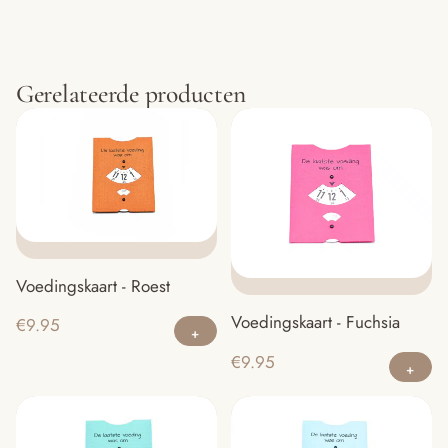
Gerelateerde producten
Voedingskaart - Roest
Dit
Voedingskaart - Fuchsia
€
9.95
product
Di
€
9.95
heeft
pr
meerdere
he
variaties.
m