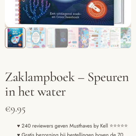
Zaklampboek – Speuren
in het water
€
9.95
♥ 240 reviewers geven Musthaves by Kell ⭐️⭐️⭐️⭐️⭐️
♥ Gratis bezorging bij bestellingen boven de 70