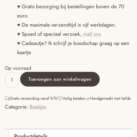
♥ Gratis bezorging bij bestellingen boven de 70
euro.
♥ De maximale verzendtijd is vijf werkdagen.
♥ Spoed of speciaal verzoek,
mail ons
♥ Cadeautje? Ik schrijf je boodschap graag op een
kaartje
Op voorraad
Toevoegen aan winkelwagen
Zaklampboek
-
Speuren
Gratis verzending vanaf €70
Veilig betalen
Handgemaakt met liefde
naar
Categorie:
Boekjes
ridders
&
kastelen
aantal
Productdetails