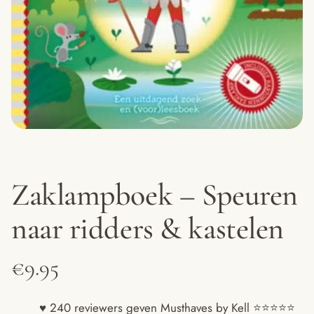
Zaklampboek – Speuren
naar ridders & kastelen
€
9.95
♥ 240 reviewers geven Musthaves by Kell ⭐️⭐️⭐️⭐️⭐️