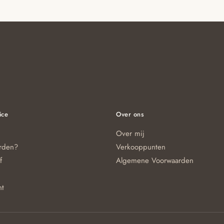
ice
Over ons
Over mij
orden?
Verkooppunten
f
Algemene Voorwaarden
nt