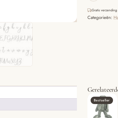
Rabbit
Richie
Gratis verzending
aantal
Categorieën:
Ha
Gerelateerd
Bestseller