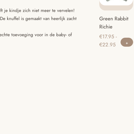
t je kindje zich niet meer te vervelen!
Green Rabbit
. De knuffel is gemaakt van heerlijk zacht
Richie
echte toevoeging voor in de baby- of
€
17.95
-
Prijsklas
€
22.95
€17.95
tot
€22.95