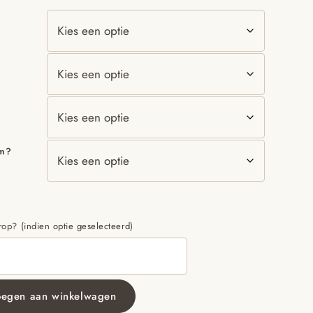
am?
p? (indien optie geselecteerd)
oegen aan winkelwagen