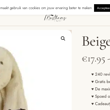
zonden binnen 5 werkdagen
240 reviewers geven ons ★★★★★ · Grati
maakt gebruik van cookies om jouw ervaring beter te maken.
Acceptee
Beig
€
17.95
♥ 240 revi
♥ Gratis b
♥ De maxim
♥ Spoed o
♥ Cadeautj