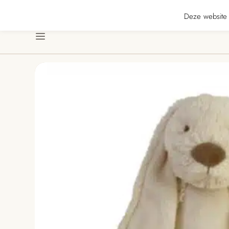
★★★ · Gratis verzending vanaf € 70 · Gratis kaartje met je bestelling • Ver
Deze website 
Menu