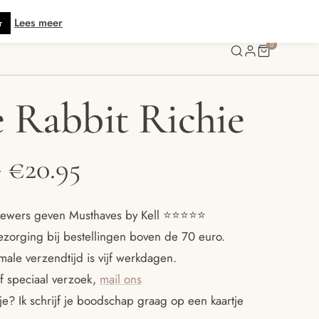
s verzending vanaf € 70 · Gratis kaartje met je bestelling • Verzonden binn
Lees meer
r
0
e Rabbit Richie
Prijsklasse:
-
€
20.95
€17.95
ewers geven Musthaves by Kell ⭐️⭐️⭐️⭐️⭐️
ezorging bij bestellingen boven de 70 euro.
tot
ale verzendtijd is vijf werkdagen.
f speciaal verzoek,
mail ons
€20.95
e? Ik schrijf je boodschap graag op een kaartje