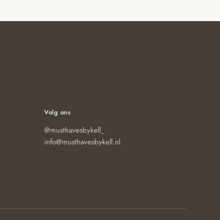
productpagina
productp
Volg ons
@musthavesbykell_
info@musthavesbykell.nl