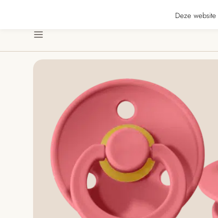
★★★★ · Gratis verzending vanaf € 70 · Gratis kaartje met je bestelling • Ver
Deze website 
Menu