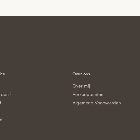
ice
Over ons
Over mij
orden?
Verkooppunten
f
Algemene Voorwaarden
nt