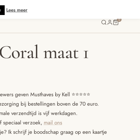
s verzending vanaf € 70 · Gratis kaartje met je bestelling • Verzonden binn
Lees meer
r
0
 Coral maat 1
ewers geven Musthaves by Kell ⭐️⭐️⭐️⭐️⭐️
ezorging bij bestellingen boven de 70 euro.
ale verzendtijd is vijf werkdagen.
f speciaal verzoek,
mail ons
e? Ik schrijf je boodschap graag op een kaartje