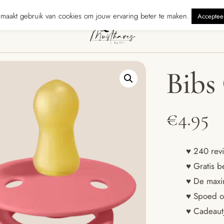
zonden binnen 5 werkdagen
240 reviewers geven ons ★★★★★ · Grati
maakt gebruik van cookies om jouw ervaring beter te maken.
Acceptee
Bibs
€
4.95
♥ 240 revi
♥ Gratis b
♥ De maxim
♥ Spoed o
♥ Cadeautj