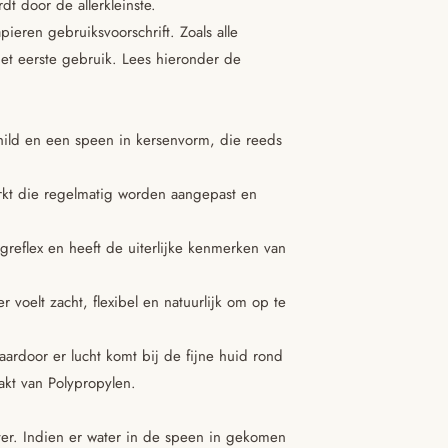
t door de allerkleinste.
ieren gebruiksvoorschrift. Zoals alle
et eerste gebruik. Lees hieronder de
child en een speen in kersenvorm, die reeds
rkt die regelmatig worden aangepast en
reflex en heeft de uiterlijke kenmerken van
oelt zacht, flexibel en natuurlijk om op te
aardoor er lucht komt bij de fijne huid rond
akt van Polypropylen.
ter. Indien er water in de speen in gekomen