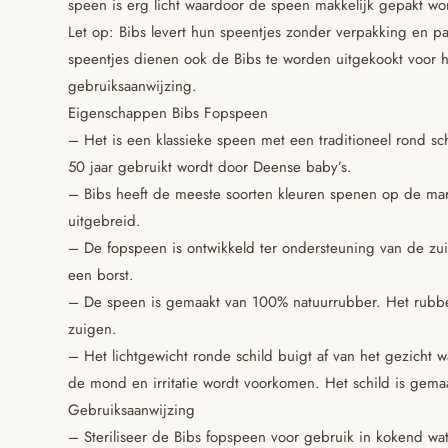
speen is erg licht waardoor de speen makkelijk gepakt word
Let op: Bibs levert hun speentjes zonder verpakking en pap
speentjes dienen ook de Bibs te worden uitgekookt voor h
gebruiksaanwijzing.
Eigenschappen Bibs Fopspeen
– Het is een klassieke speen met een traditioneel rond s
50 jaar gebruikt wordt door Deense baby’s.
– Bibs heeft de meeste soorten kleuren spenen op de ma
uitgebreid.
– De fopspeen is ontwikkeld ter ondersteuning van de zuig
een borst.
– De speen is gemaakt van 100% natuurrubber. Het rubber v
zuigen.
– Het lichtgewicht ronde schild buigt af van het gezicht w
de mond en irritatie wordt voorkomen. Het schild is gema
Gebruiksaanwijzing
– Steriliseer de Bibs fopspeen voor gebruik in kokend wa