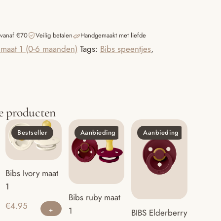
 vanaf €70
Veilig betalen
Handgemaakt met liefde
 maat 1 (0-6 maanden)
Tags:
Bibs speentjes
,
e producten
Bestseller
Aanbieding
Aanbieding
Bibs Ivory maat
1
Bibs ruby maat
€
4.95
1
BIBS Elderberry