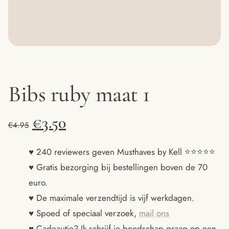
Bibs ruby maat 1
Oorspronkelijke
Huidige
€
3.50
€
4.95
prijs
prijs
♥ 240 reviewers geven Musthaves by Kell ⭐️⭐️⭐️⭐️⭐️
♥ Gratis bezorging bij bestellingen boven de 70
was:
is:
euro.
€4.95.
€3.50.
♥ De maximale verzendtijd is vijf werkdagen.
♥ Spoed of speciaal verzoek,
mail ons
♥ Cadeautje? Ik schrijf je boodschap graag op een