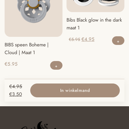
Bibs Black glow in the dark
maat 1
Oorspronkelijke
Huidige
€
4.95
€
5.95
BIBS speen Boheme |
prijs
prijs
Cloud | Maat 1
was:
is:
€5.95.
€4.95.
€
5.95
Oorspronkelijke
€
4.95
In winkelmand
Huidige
prijs
€
3.50
prijs
was:
is:
€4.95.
€3.50.