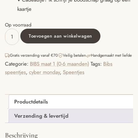
kaartje
Op voorraad
Toevoegen aan winkelwagen
Bibs
ruby
maat
Gratis verzending vanaf €70
Veilig betalen
Handgemaakt met liefde
1
Categorie:
BIBS maat 1 (0-6 maanden)
Tags:
Bibs
aantal
speentjes
,
cyber monday
,
Speentjes
Productdetails
Verzending & levertijd
Beschrijving