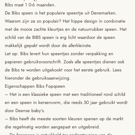
Bibs maat 1 0-6 maanden.
De Bibs speen is het populaire speentje uit Denemarken.
Waarom zijn ze zo populair? Het hippe design in combinatie
met de mooie zachte kleurtjes en de natuurrubber speen. Het
schild van de BIBS speen is erg licht waardoor de speen
makkelijk gepakt wordt door de allerkleinste.
Let op: Bibs levert hun speentjes zonder verpakking en
papieren gebruiksvoorschrift. Zoals alle speentjes dienen ook
de Bibs te worden uitgekookt voor het eerste gebruik. Lees
hieronder de gebruiksaanwijzing.
Eigenschappen Bibs Fopspeen
– Het is een klassieke speen met een traditioneel rond schild
en een speen in kersenvorm, die reeds 50 jaar gebruikt wordt
door Deense baby’s.
– Bibs heeft de meeste soorten kleuren spenen op de markt
die regelmatig worden aangepast en uitgebreid.
– De fopspeen is ontwikkeld ter ondersteuning van de