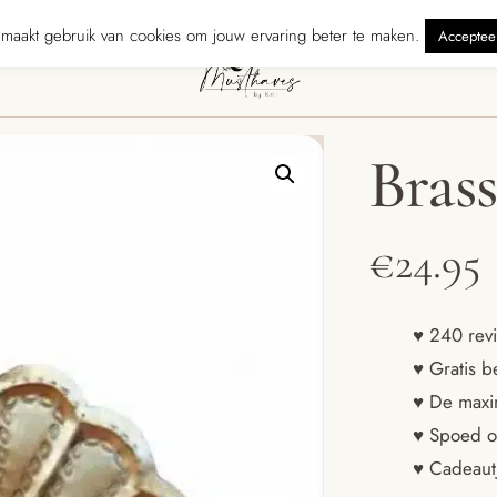
erzonden binnen 5 werkdagen
240 reviewers geven ons ★★★★★ · Gra
maakt gebruik van cookies om jouw ervaring beter te maken.
Acceptee
Brass
€
24.95
♥ 240 revi
♥ Gratis b
♥ De maxim
♥ Spoed o
♥ Cadeautj