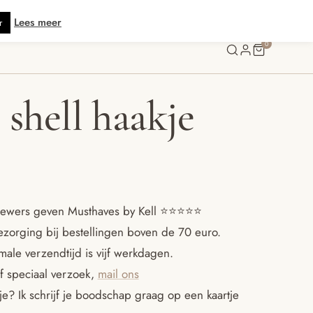
tis verzending vanaf € 70 · Gratis kaartje met je bestelling • Verzonden bi
Lees meer
r
0
 shell haakje
ewers geven Musthaves by Kell ⭐️⭐️⭐️⭐️⭐️
ezorging bij bestellingen boven de 70 euro.
ale verzendtijd is vijf werkdagen.
f speciaal verzoek,
mail ons
e? Ik schrijf je boodschap graag op een kaartje