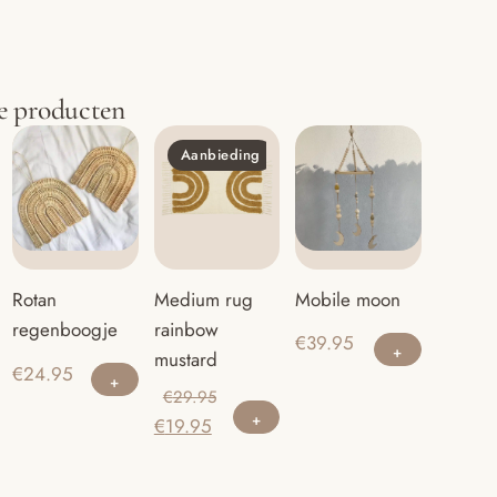
e producten
Aanbieding
Mobile moon
Rotan
Medium rug
regenboogje
rainbow
€
39.95
mustard
€
24.95
Oorspronkelijke
€
29.95
Huidige
prijs
€
19.95
prijs
was:
is:
€29.95.