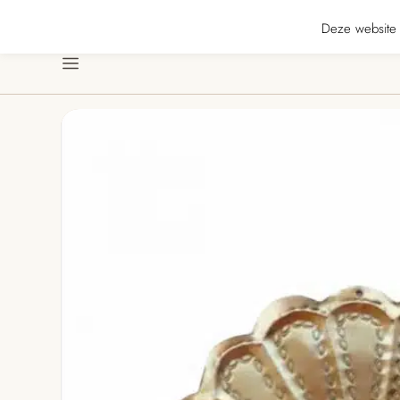
★★★★★ · Gratis verzending vanaf € 70 · Gratis kaartje met je bestelling • V
Deze website 
Menu