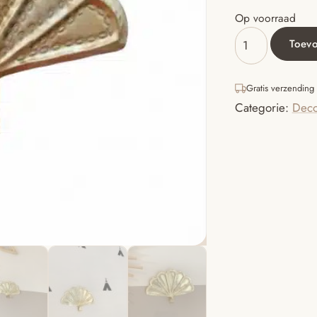
Op voorraad
Toev
Brass
shell
haakje
Gratis verzending
aantal
Categorie:
Deco