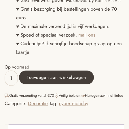
♥ 240 reviewers geven Musthaves by Kell ⭐️⭐️⭐️⭐️⭐️
♥ Gratis bezorging bij bestellingen boven de 70
was:
is:
euro.
€32.95.
€15.95.
♥ De maximale verzendtijd is vijf werkdagen.
♥ Spoed of speciaal verzoek,
mail ons
♥ Cadeautje? Ik schrijf je boodschap graag op een
kaartje
Op voorraad
Toevoegen aan winkelwagen
Muurdecoratie
Stoffen
Ballon
Gratis verzending vanaf €70
Veilig betalen
Handgemaakt met liefde
-
Categorie:
Decoratie
Tag:
cyber monday
zilvergrijs
aantal