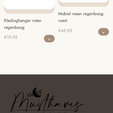
Mobiel maan regenboog
Kledinghanger rotan
roest
regenboog
€
45.95
€
10.95