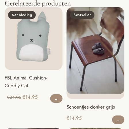
Gerelateerde producten
Aanbieding
Bestseller
FBL Animal Cushion-
Cuddly Cat
Oorspronkelijke
Huidige
€
14.95
€
24.95
prijs
prijs
Schoentjes donker grijs
was:
is:
Di
€
14.95
€24.95.
€14.95.
pr