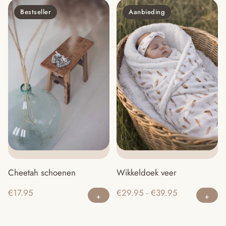
he
Bestseller
Aanbieding
m
va
D
op
ka
g
w
o
d
pr
Wikkeldoek veer
Cheetah schoenen
Di
Dit
Prijsklasse:
€
29.95
-
€
39.95
€
17.95
pr
product
€29.95
he
heeft
tot