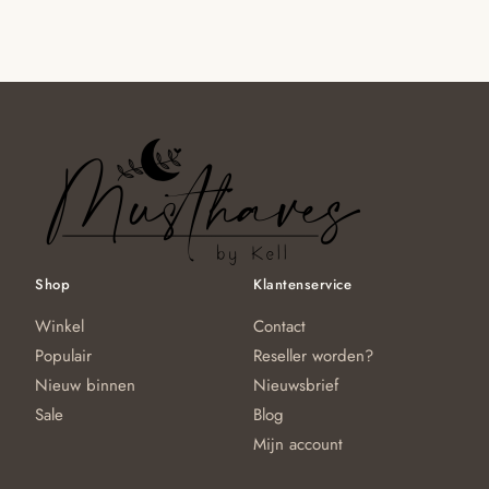
m
meerdere
€39.95
va
variaties.
D
Deze
op
optie
ka
kan
g
gekozen
w
worden
o
op
d
de
pr
productpagina
Shop
Klantenservice
Winkel
Contact
Populair
Reseller worden?
Nieuw binnen
Nieuwsbrief
Sale
Blog
Mijn account