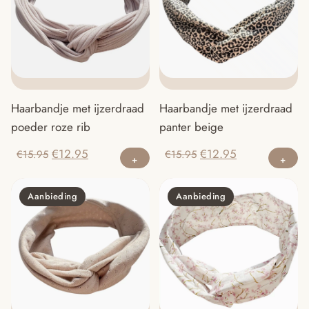
Haarbandje met ijzerdraad
Haarbandje met ijzerdraad
poeder roze rib
panter beige
Oorspronkelijke
Huidige
Oorspronkelijke
Huidige
€
12.95
€
12.95
€
15.95
€
15.95
prijs
prijs
prijs
prijs
was:
is:
was:
is:
Aanbieding
Aanbieding
€15.95.
€12.95.
€15.95.
€12.95.