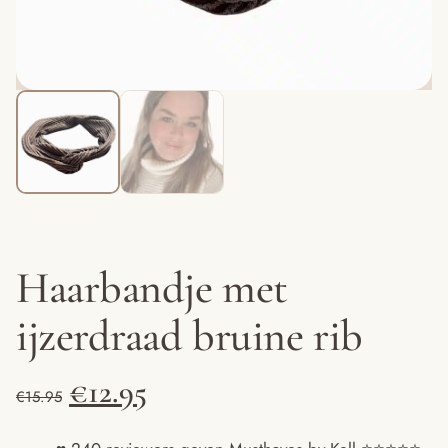
Haarbandje met
ijzerdraad bruine rib
Oorspronkelijke
Huidige
€
12.95
€
15.95
prijs
prijs