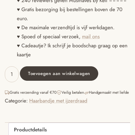
♥ 240 reviewers geven Musthaves by Kell ⭐️⭐️⭐️⭐️⭐️
♥ Gratis bezorging bij bestellingen boven de 70
was:
is:
euro.
€15.95.
€12.95.
♥ De maximale verzendtijd is vijf werkdagen.
♥ Spoed of speciaal verzoek,
mail ons
♥ Cadeautje? Ik schrijf je boodschap graag op een
kaartje
Toevoegen aan winkelwagen
Haarbandje
met
ijzerdraad
Gratis verzending vanaf €70
Veilig betalen
Handgemaakt met liefde
bruine
Categorie:
Haarbandje met ijzerdraad
rib
aantal
Productdetails