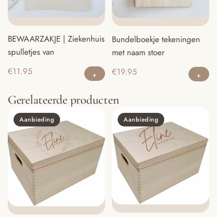
gekozen
worden
op
BEWAARZAKJE | Ziekenhuis
Bundelboekje tekeningen
de
spulletjes van
met naam stoer
productpagina
Di
€
11.95
€
19.95
pr
he
Gerelateerde producten
m
va
Aanbieding
Aanbieding
D
op
ka
g
w
o
d