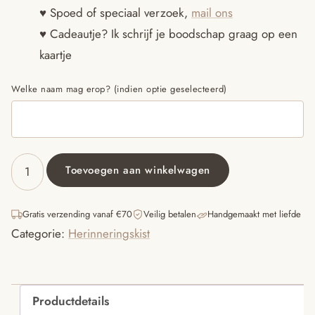
♥ Spoed of speciaal verzoek,
mail ons
♥ Cadeautje? Ik schrijf je boodschap graag op een
kaartje
Welke naam mag erop? (indien optie geselecteerd)
Toevoegen aan winkelwagen
Herinneringskist
met
naam
Gratis verzending vanaf €70
Veilig betalen
Handgemaakt met liefde
4
Categorie:
Herinneringskist
aantal
Productdetails