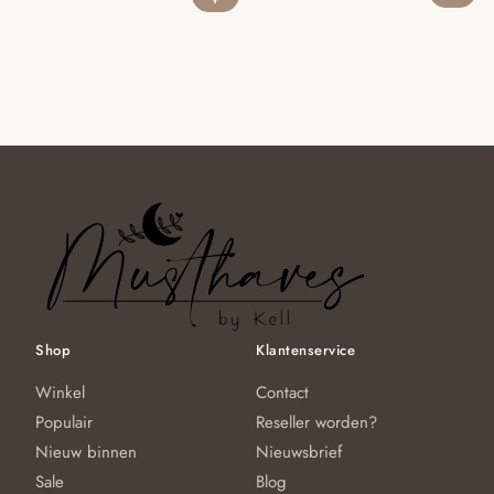
prijs
prijs
prijs
prijs
was:
is:
was:
is:
€44.95.
€39.95.
€44.95.
€39.95.
Shop
Klantenservice
Winkel
Contact
Populair
Reseller worden?
Nieuw binnen
Nieuwsbrief
Sale
Blog