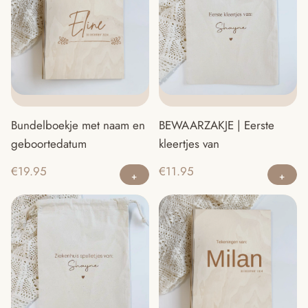
BEWAARZAKJE | Eerste
Bundelboekje met naam en
kleertjes van
geboortedatum
Dit
€
11.95
€
19.95
product
heeft
meerdere
variaties.
Deze
optie
kan