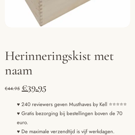
Herinneringskist met
naam
Oorspronkelijke
Huidige
€
39.95
€
44.95
prijs
prijs
♥ 240 reviewers geven Musthaves by Kell ⭐️⭐️⭐️⭐️⭐️
♥ Gratis bezorging bij bestellingen boven de 70
was:
is:
euro.
€44.95.
€39.95.
♥ De maximale verzendtijd is vijf werkdagen.