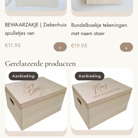
g
w
o
BEWAARZAKJE | Ziekenhuis
Bundelboekje tekeningen
d
spulletjes van
met naam stoer
pr
Di
€
11.95
€
19.95
pr
he
Gerelateerde producten
m
va
Aanbieding
Aanbieding
D
op
ka
g
w
o
d