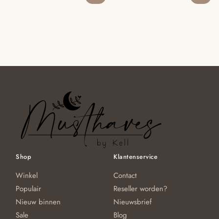
prijs
prijs
was:
is:
€44.95.
€39.95.
Shop
Klantenservice
Winkel
Contact
Populair
Reseller worden?
Nieuw binnen
Nieuwsbrief
Sale
Blog