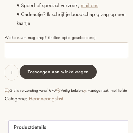
♥ Spoed of speciaal verzoek,
mail ons
♥ Cadeautje? Ik schrijf je boodschap graag op een
kaartje
Welke naam mag erop? (indien optie geselecteerd)
Toevoegen aan winkelwagen
Herinneringskist
met
naam
Gratis verzending vanaf €70
Veilig betalen
Handgemaakt met liefde
aantal
Categorie:
Herinneringskist
Productdetails