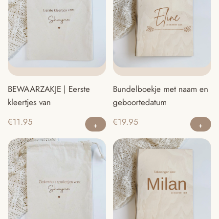
BEWAARZAKJE | Eerste
Bundelboekje met naam en
kleertjes van
geboortedatum
Di
€
11.95
€
19.95
pr
he
m
va
D
op
ka