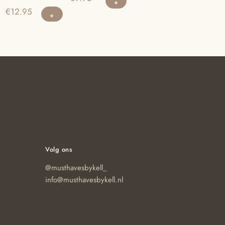
€
12.95
Volg ons
@musthavesbykell_
info@musthavesbykell.nl