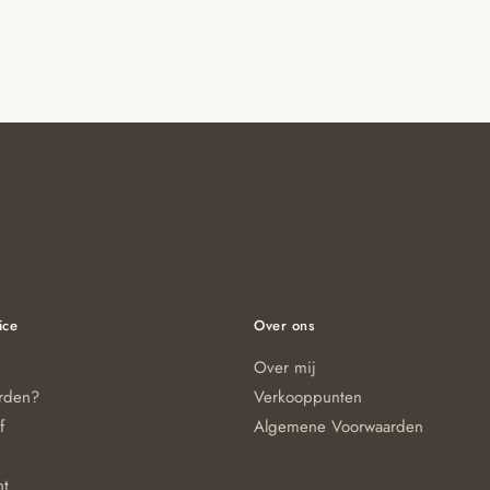
ice
Over ons
Over mij
orden?
Verkooppunten
f
Algemene Voorwaarden
nt