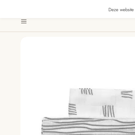
★ · Gratis verzending vanaf € 70 · Gratis kaartje met je bestelling • Verzo
Deze website 
Menu