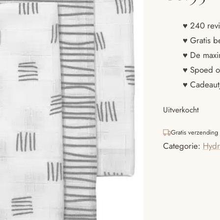
♥ 240 revi
♥ Gratis b
♥ De maxim
♥ Spoed o
♥ Cadeautj
Uitverkocht
Gratis verzending
Categorie:
Hydr