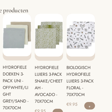
e producten
HYDROFIELE
HYDROFIELE
BIOLOGISCH
DOEKEN 3-
LUIERS 3-PACK
HYDROFIELE
PACK UNI -
SNAKE/CHEET
LUIERS 3-PACK
OFFWHITE/LI
AH -
FLORAL -
GHT
AVOCADO -
70X70CM
GREY/SAND -
70X70CM
€
9.95
70X70CM
€
9.95