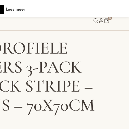
verzending vanaf € 70 · Gratis kaartje met je bestelling • Verzonden binnen
Lees meer
r
0
ROFIELE
ERS 3-PACK
CK STRIPE –
JS – 70X70CM