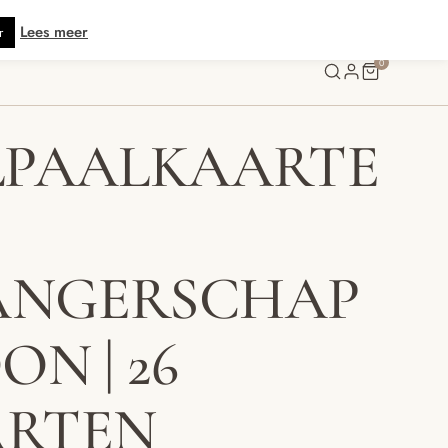
s verzending vanaf € 70 · Gratis kaartje met je bestelling • Verzonden binn
Lees meer
r
0
LPAALKAARTE
ANGERSCHAP
ON | 26
ARTEN