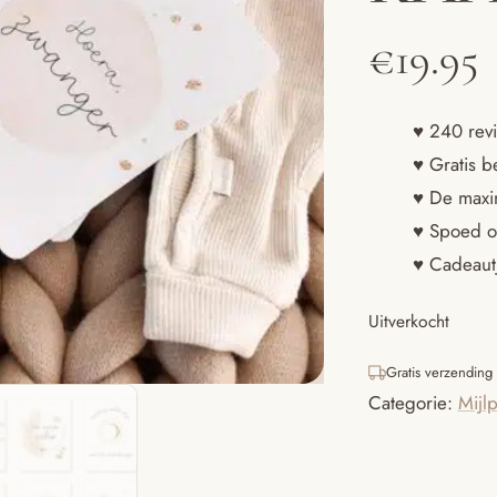
€
19.95
♥ 240 revi
♥ Gratis b
♥ De maxim
♥ Spoed o
♥ Cadeautj
Uitverkocht
Gratis verzending
Categorie:
Mijl