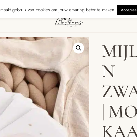
zonden binnen 5 werkdagen
240 reviewers geven ons ★★★★★ · Grati
maakt gebruik van cookies om jouw ervaring beter te maken.
Acceptee
MIJ
N
ZW
| MO
KA