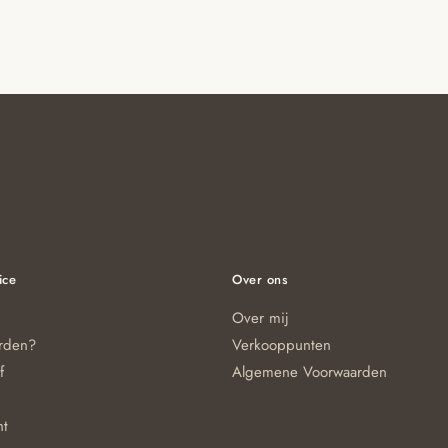
ice
Over ons
Over mij
orden?
Verkooppunten
f
Algemene Voorwaarden
nt