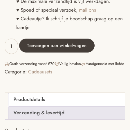
€24.95.
€19.95.
♥ De maximale verzendtijd is vijf werkdagen.
♥ Spoed of speciaal verzoek,
mail ons
♥ Cadeautje? Ik schrijf je boodschap graag op een
kaartje
Toevoegen aan winkelwagen
Notitieboekje
roze
met
Gratis verzending vanaf €70
Veilig betalen
Handgemaakt met liefde
glitters
Categorie:
Cadeausets
aantal
Productdetails
Verzending & levertijd