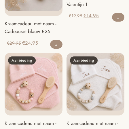
Valentijn 1
Oorspronkelijke
Huidige
€
14.95
€
19.95
prijs
prijs
Kraamcadeau met naam -
was:
is:
Cadeauset blauw €25
€19.95.
€14.95.
Oorspronkelijke
Huidige
€
24.95
€
29.95
prijs
prijs
was:
is:
Aanbieding
Aanbieding
€29.95.
€24.95.
Kraamcadeau met naam -
Kraamcadeau met naam -