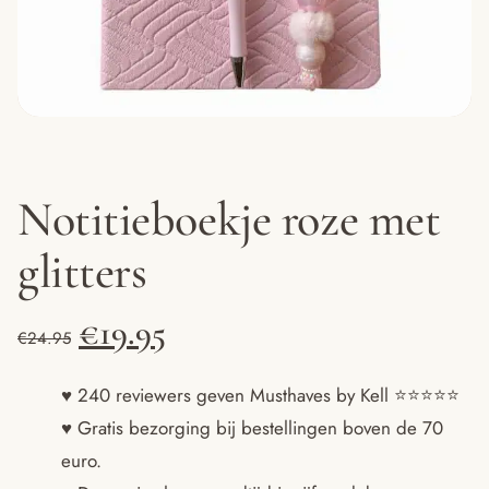
Notitieboekje roze met
glitters
Oorspronkelijke
Huidige
€
19.95
€
24.95
prijs
prijs
♥ 240 reviewers geven Musthaves by Kell ⭐️⭐️⭐️⭐️⭐️
♥ Gratis bezorging bij bestellingen boven de 70
was:
is:
euro.