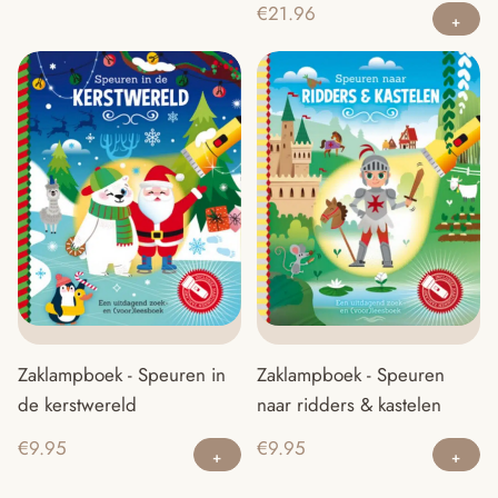
€
21.96
Zaklampboek - Speuren in
Zaklampboek - Speuren
de kerstwereld
naar ridders & kastelen
€
9.95
€
9.95