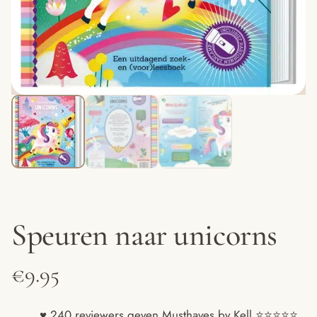
Speuren naar unicorns
€
9.95
♥ 240 reviewers geven Musthaves by Kell ⭐️⭐️⭐️⭐️⭐️