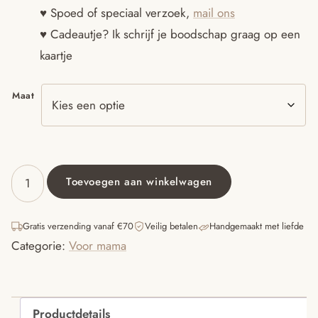
♥ Spoed of speciaal verzoek,
mail ons
♥ Cadeautje? Ik schrijf je boodschap graag op een
kaartje
Maat
Toevoegen aan winkelwagen
Telefoon
hoesje
met
Gratis verzending vanaf €70
Veilig betalen
Handgemaakt met liefde
hanger
Categorie:
Voor mama
8
aantal
Productdetails