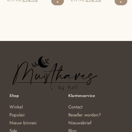
prijs
prijs
prijs
prijs
was:
is:
was:
is:
€19.95.
€14.95.
€19.95.
€14.95.
Shop
Klantenservice
Winkel
Contact
Populair
Reseller worden?
Nieuw binnen
Nieuwsbrief
Sale
Blog