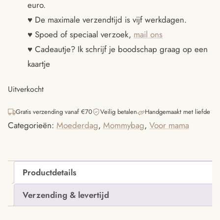
euro.
€19.95.
€9.95.
♥ De maximale verzendtijd is vijf werkdagen.
♥ Spoed of speciaal verzoek,
mail ons
♥ Cadeautje? Ik schrijf je boodschap graag op een
kaartje
Uitverkocht
Gratis verzending vanaf €70
Veilig betalen
Handgemaakt met liefde
Categorieën:
Moederdag
,
Mommybag
,
Voor mama
Productdetails
Verzending & levertijd