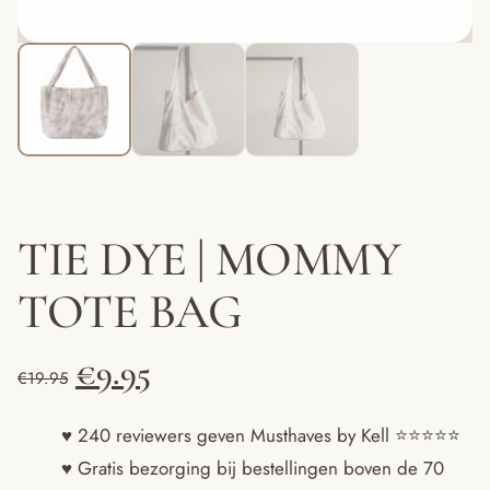
TIE DYE | MOMMY
TOTE BAG
Oorspronkelijke
Huidige
€
9.95
€
19.95
prijs
prijs
♥ 240 reviewers geven Musthaves by Kell ⭐️⭐️⭐️⭐️⭐️
♥ Gratis bezorging bij bestellingen boven de 70
was:
is: