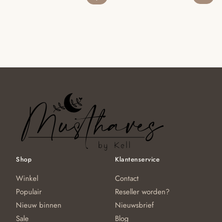
prijs
prijs
prijs
prijs
was:
is:
was:
is:
€19.95.
€14.95.
€19.95.
€14.95.
Shop
Klantenservice
Winkel
Contact
Populair
Reseller worden?
Nieuw binnen
Nieuwsbrief
Sale
Blog