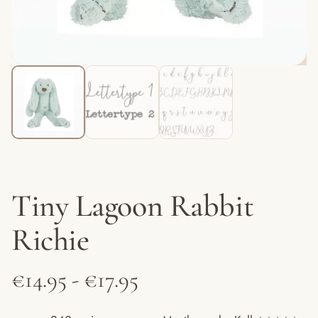
Tiny Lagoon Rabbit
Richie
Prijsklasse:
€
14.95
-
€
17.95
€14.95