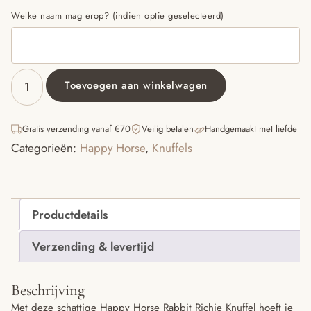
Welke naam mag erop? (indien optie geselecteerd)
Toevoegen aan winkelwagen
Tiny
Lagoon
Rabbit
Gratis verzending vanaf €70
Veilig betalen
Handgemaakt met liefde
Richie
Categorieën:
Happy Horse
,
Knuffels
aantal
Productdetails
Verzending & levertijd
Beschrijving
Met deze schattige Happy Horse Rabbit Richie Knuffel hoeft je