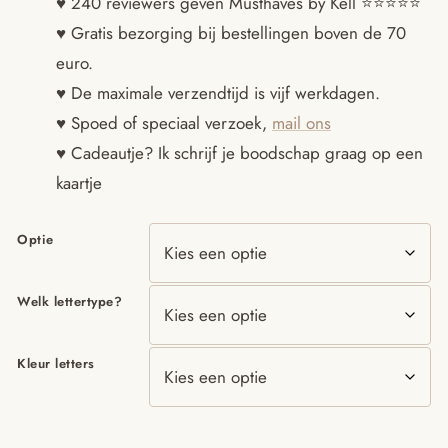
♥ 240 reviewers geven Musthaves by Kell ⭐️⭐️⭐️⭐️⭐️
♥ Gratis bezorging bij bestellingen boven de 70
tot
euro.
€17.95
♥ De maximale verzendtijd is vijf werkdagen.
♥ Spoed of speciaal verzoek,
mail ons
♥ Cadeautje? Ik schrijf je boodschap graag op een
kaartje
Optie
Welk lettertype?
Kleur letters