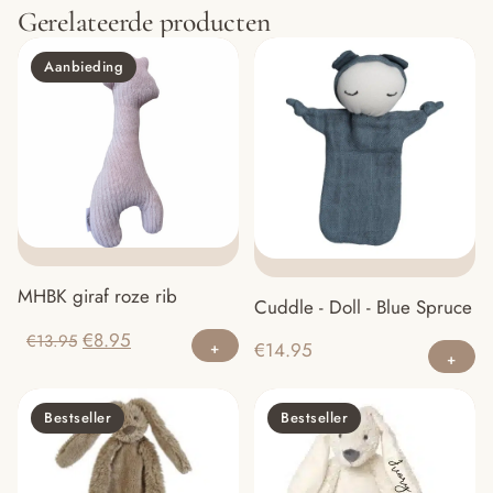
Gerelateerde producten
Aanbieding
MHBK giraf roze rib
Cuddle - Doll - Blue Spruce
Oorspronkelijke
Huidige
€
8.95
€
13.95
€
14.95
prijs
prijs
was:
is:
Bestseller
Bestseller
€13.95.
€8.95.