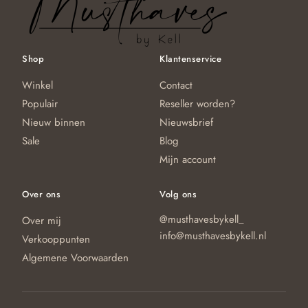
op
o
de
d
productpagina
pr
Shop
Klantenservice
Winkel
Contact
Populair
Reseller worden?
Nieuw binnen
Nieuwsbrief
Sale
Blog
Mijn account
Over ons
Volg ons
@musthavesbykell_
Over mij
info@musthavesbykell.nl
Verkooppunten
Algemene Voorwaarden